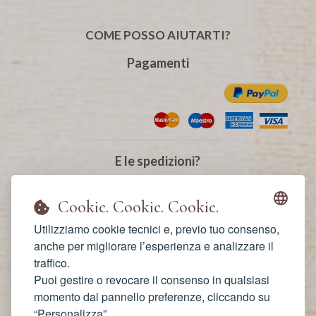
COME POSSO AIUTARTI?
Pagamenti
E le spedizioni?
Sono gratuite a partire da 100€.
La consegna è veloce
Cookie. Cookie. Cookie.
ed i prodotti viaggiano in sicurezza.
Utilizziamo cookie tecnici e, previo tuo consenso,
Sono fatte con amore!
anche per migliorare l’esperienza e analizzare il
traffico.
Privacy Policy
Puoi gestire o revocare il consenso in qualsiasi
momento dal pannello preferenze, cliccando su
Cookie Policy
“Personalizza”.