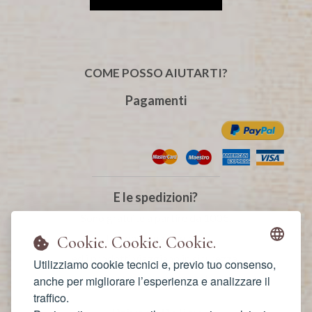
COME POSSO AIUTARTI?
Pagamenti
E le spedizioni?
Sono gratuite a partire da 100€.
La consegna è veloce
Cookie. Cookie. Cookie.
ed i prodotti viaggiano in sicurezza.
Utilizziamo cookie tecnici e, previo tuo consenso,
Sono fatte con amore!
anche per migliorare l’esperienza e analizzare il
traffico.