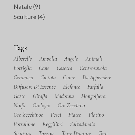
Natale
(9)
Sculture
(4)
Tags
Alberello
Ampolla
Angelo
Animali
Bottiglia
Cane
Casetta
Centrotavola
Ceramica
Ciotola
Cuore
Da Appendere
Diffusore Di Essenze
Elefante
Farfalla
Gatto
Giraffa
Madonna
Mongolfiera
Ninfa
Orologio
Oro Zecchino
Oro Zecchinoo
Pesci
Piatto
Platino
Portalume
Reggilibri
Salvadanaio
Scultura
Tazzine
Terre D'autore
Toro