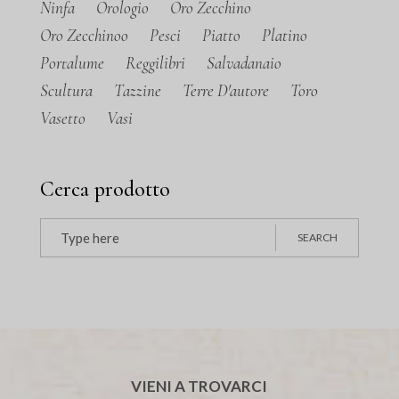
Ninfa
Orologio
Oro Zecchino
Oro Zecchinoo
Pesci
Piatto
Platino
Portalume
Reggilibri
Salvadanaio
Scultura
Tazzine
Terre D'autore
Toro
Vasetto
Vasi
Cerca prodotto
Search
SEARCH
for:
VIENI A TROVARCI