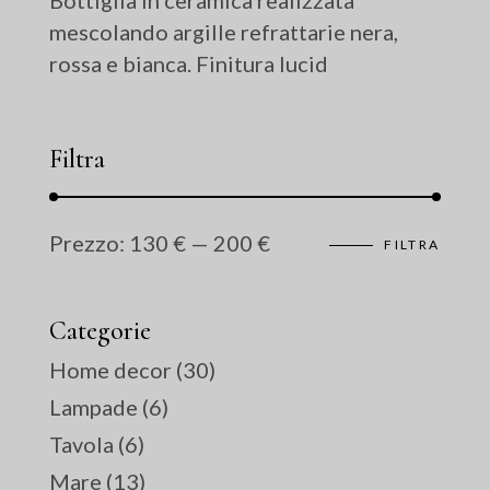
mescolando argille refrattarie nera,
rossa e bianca. Finitura lucid
Filtra
Prezzo:
130 €
—
200 €
FILTRA
Prez
Prez
Min
Max
Categorie
Home decor
(30)
Lampade
(6)
Tavola
(6)
Mare
(13)