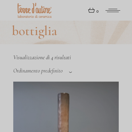
Skip
to
0
the
content
bottiglia
Visualizzazione di 4 risultati
Ordinamento predefinito