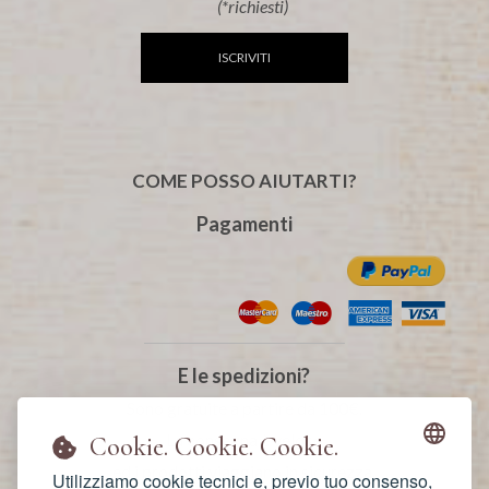
(*richiesti)
ISCRIVITI
COME POSSO AIUTARTI?
Pagamenti
E le spedizioni?
Sono gratuite a partire da 100€.
La consegna è veloce
Cookie. Cookie. Cookie.
ed i prodotti viaggiano in sicurezza.
Utilizziamo cookie tecnici e, previo tuo consenso,