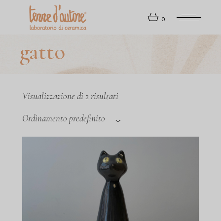
Skip
to
0
the
content
gatto
Visualizzazione di 2 risultati
Ordinamento predefinito