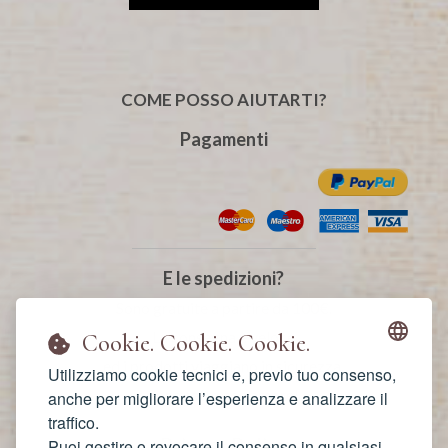
COME POSSO AIUTARTI?
Pagamenti
E le spedizioni?
Sono gratuite a partire da 100€.
La consegna è veloce
Cookie. Cookie. Cookie.
ed i prodotti viaggiano in sicurezza.
Utilizziamo cookie tecnici e, previo tuo consenso,
Sono fatte con amore!
anche per migliorare l’esperienza e analizzare il
traffico.
Privacy Policy
Puoi gestire o revocare il consenso in qualsiasi