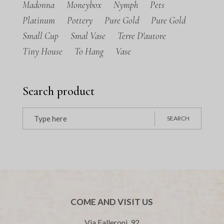
Madonna
Moneybox
Nymph
Pets
Platinum
Pottery
Pure Gold
Pure Gold
Small Cup
Smal Vase
Terre D'autore
Tiny House
To Hang
Vase
Search product
Search
SEARCH
for:
COME AND VISIT US
Via Falleroni, 92